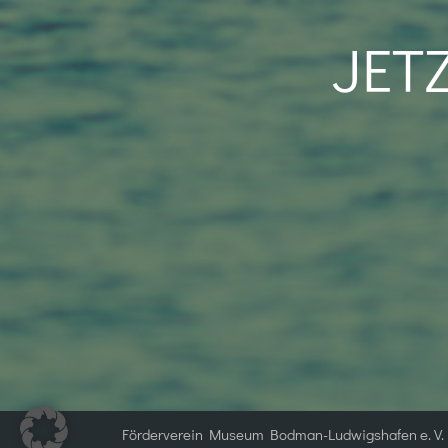
JET
Förderverein Museum Bodman-Ludwigshafen e. V.