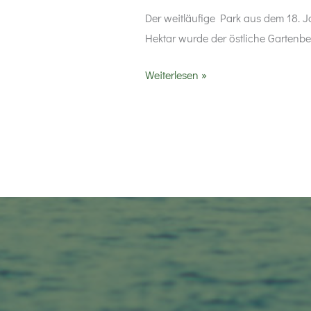
Der weitläufige Park aus dem 18. Ja
Hektar wurde der östliche Gartenbe
Führung
Weiterlesen »
durch
den
Schlossgarten
Bodman