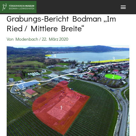
Zum
HAU
Inhalt
Grabungs-Bericht Bodman „Im
springen
Ried / Mittlere Breite“
Von
Modenbach
/
22. März 2020