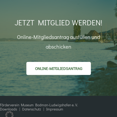
JETZT MITGLIED WERDEN!
Online-Mitgliedsantrag ausfüllen und
abschicken
ONLINE-MITGLIEDSANTRAG
Förderverein Museum Bodman-Ludwigshafen e. V.
Downloads
|
Datenschutz
|
Impressum